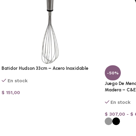
Batidor Hudson 33cm – Acero Inoxidable
-50%
En stock
Juego De Menaj
Madera – C&E
$
151,00
En stock
$
307,00
-
$
6