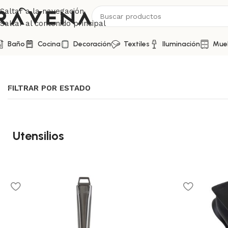
Saltar a la navegación
Saltar al contenido principal
Baño
Cocina
Decoración
Textiles
Iluminación
Mue
Inicio
/
Cocina
/
Utensilios
FILTRAR POR ESTADO
Utensilios