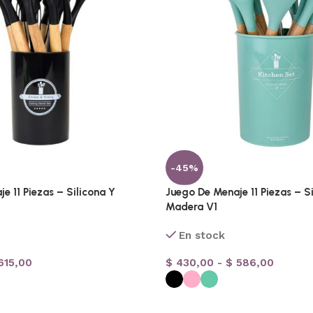
-45%
e 11 Piezas – Silicona Y
Juego De Menaje 11 Piezas – S
Madera V1
En stock
15,00
$
430,00
-
$
586,00