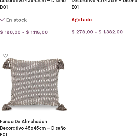
Decorativo 45x45cm – Diseño
Decorativo 45x45cm – Diseño
D01
E01
Agotado
En stock
$
278,00
-
$
1.382,00
$
180,00
-
$
1.118,00
Seleccionar opciones
Seleccionar opciones
Funda De Almohadón
Decorativo 45x45cm – Diseño
F01