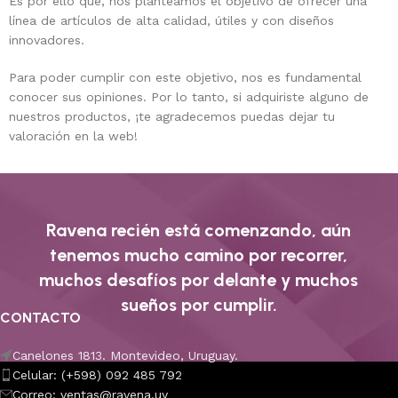
Es por ello qué, nos planteamos el objetivo de ofrecer una
línea de artículos de alta calidad, útiles y con diseños
innovadores.
Para poder cumplir con este objetivo, nos es fundamental
conocer sus opiniones. Por lo tanto, si adquiriste alguno de
nuestros productos, ¡te agradecemos puedas dejar tu
valoración en la web!
Ravena recién está comenzando, aún
tenemos mucho camino por recorrer,
muchos desafíos por delante y muchos
sueños por cumplir.
CONTACTO
Canelones 1813. Montevideo, Uruguay.
Celular: (+598) 092 485 792
Correo: ventas@ravena.uy