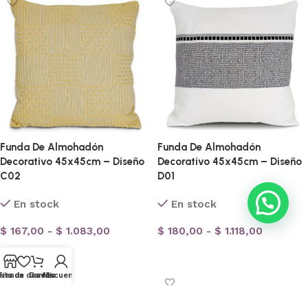
Funda De Almohadón
Funda De Almohadón
Decorativo 45x45cm – Diseño
Decorativo 45x45cm – Diseño
C02
D01
💭 ¿Necesitas ayuda?
En stock
En stock
$
167,00
-
$
1.083,00
$
180,00
-
$
1.118,00
Seleccionar opciones
Seleccionar opciones
ista de deseos
Tienda
Carrito
Mi cuenta