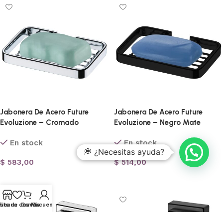
Jabonera De Acero Future
Jabonera De Acero Future
Evoluzione – Cromado
Evoluzione – Negro Mate
En stock
En stock
💭 ¿Necesitas ayuda?
$
583,00
$
514,00
Añadir al carrito
Añadir al carrito
ista de deseos
Tienda
Carrito
Mi cuenta