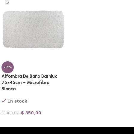
-10%
Alfombra De Baño Bathlux
75x45cm – Microfibra,
Blanca
En stock
$
350,00
$
389,00
Añadir al carrito