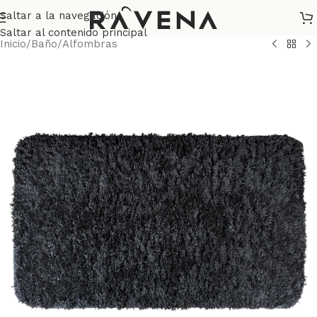
Saltar a la navegación
Saltar al contenido principal
Inicio
/
Baño
/
Alfombras