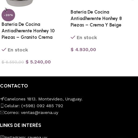
Batería De Cocina
-20%
Antiadherente Honhey 8
Batería De Cocina
Piezas – Crema Y Beige
Antiadherente Honhey 10
Piezas – Granito Crema
En stock
$
4.930,00
En stock
Añadir al carrito
$
5.240,00
$
6.550,00
Añadir al carrito
CONTACTO
Canelones 1813. Montevideo, Uruguay.
Celular: (+598) 092 485 792
Correo: ventas@ravena.uy
LINKS DE INTERÉS
Instagram: ravena.uy