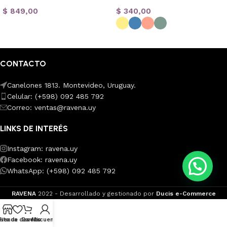
$
849,00
$
340,00
Leer más
Seleccionar opciones
CONTACTO
Canelones 1813. Montevideo, Uruguay.
Celular: (+598) 092 485 792
Correo: ventas@ravena.uy
LINKS DE INTERÉS
Instagram: ravena.uy
Facebook: ravena.uy
WhatsApp: (+598) 092 485 792
RAVENA
2022 - Desarrollado y gestionado por
Ducis e-Commerce
ista de deseos
Tienda
Carrito
Mi cuenta