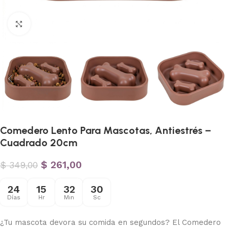
Haga clic para ampliar
Comedero Lento Para Mascotas, Antiestrés –
Cuadrado 20cm
$
261,00
$
349,00
24
15
32
29
Días
Hr
Min
Sc
¿Tu mascota devora su comida en segundos? El Comedero