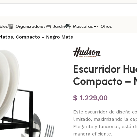
bles
Organizadores
Jardín
Mascotas
Otros
 Platos, Compacto – Negro Mate
Escurridor Hud
Compacto – 
$
1.229,00
Este escurridor de diseño c
limitado, maximizando la c
Elegante y funcional, está d
manera eficiente.