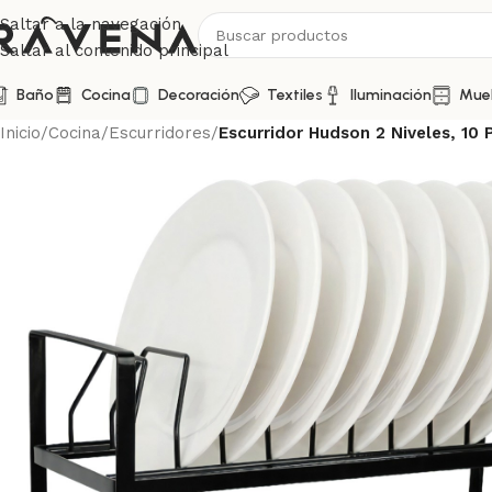
Saltar a la navegación
Saltar al contenido principal
Baño
Cocina
Decoración
Textiles
Iluminación
Mue
Inicio
/
Cocina
/
Escurridores
/
Escurridor Hudson 2 Niveles, 10