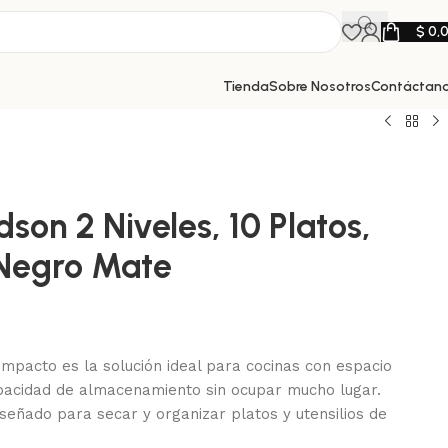
$
0,
Tienda
Sobre Nosotros
Contáctan
son 2 Niveles, 10 Platos,
Negro Mate
ompacto es la solución ideal para cocinas con espacio
apacidad de almacenamiento sin ocupar mucho lugar.
iseñado para secar y organizar platos y utensilios de