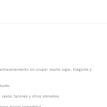
e almacenamiento sin ocupar mucho lugar. Elegante y
ucido.
 vasos, tazones y otros utensilios.
te para mayor comodidad.