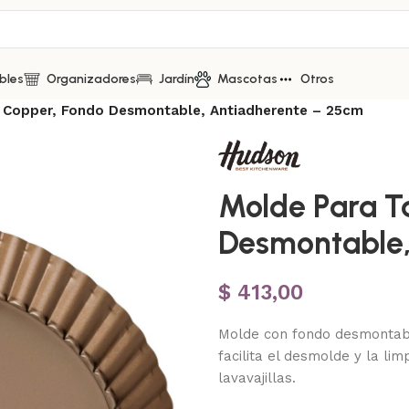
bles
Organizadores
Jardín
Mascotas
Otros
 Copper, Fondo Desmontable, Antiadherente – 25cm
Molde Para T
Desmontable,
$
413,00
Molde con fondo desmontabl
facilita el desmolde y la li
lavavajillas.