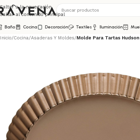
Saltar a la navegación
Saltar al contenido principal
Baño
Cocina
Decoración
Textiles
Iluminación
Mue
Inicio
/
Cocina
/
Asaderas Y Moldes
/
Molde Para Tartas Hudson