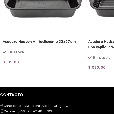
Asadera Hudson Antiadherente 35x27cm
Asadera Huds
Con Rejilla Int
En stock
En stock
$
515,00
$
930,00
CONTACTO
Canelones 1813. Montevideo, Uruguay.
Celular: (+598) 092 485 792