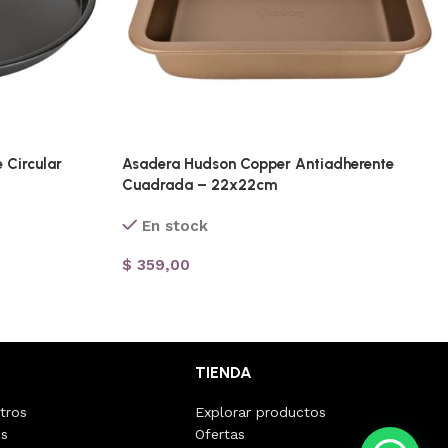
 Circular
Asadera Hudson Copper Antiadherente
Cuadrada – 22x22cm
En stock
$
359,00
TIENDA
tros
Explorar productos
os
Ofertas