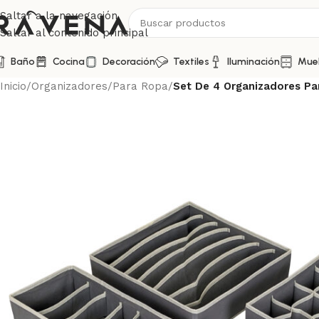
Saltar a la navegación
Saltar al contenido principal
Baño
Cocina
Decoración
Textiles
Iluminación
Mue
Inicio
/
Organizadores
/
Para Ropa
/
Set De 4 Organizadores Par