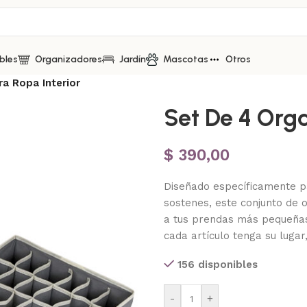
bles
Organizadores
Jardín
Mascotas
Otros
a Ropa Interior
Set De 4 Orga
$
390,00
Diseñado específicamente pa
sostenes, este conjunto de o
a tus prendas más pequeñas
cada artículo tenga su lugar
156 disponibles
-
+