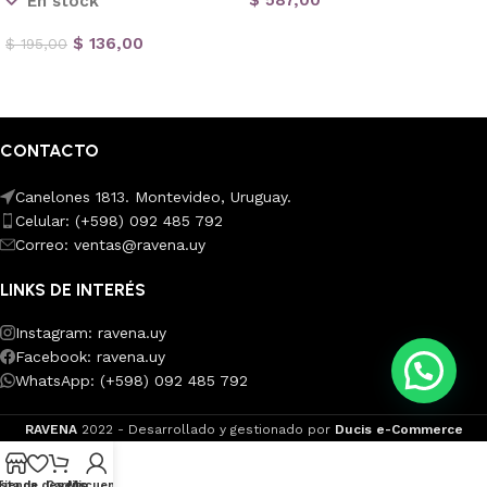
$
587,00
En stock
Añadir al carrito
$
136,00
$
195,00
Añadir al carrito
CONTACTO
Canelones 1813. Montevideo, Uruguay.
Celular: (+598) 092 485 792
Correo: ventas@ravena.uy
LINKS DE INTERÉS
Instagram: ravena.uy
Facebook: ravena.uy
WhatsApp: (+598) 092 485 792
RAVENA
2022 - Desarrollado y gestionado por
Ducis e-Commerce
ista de deseos
Tienda
Carrito
Mi cuenta