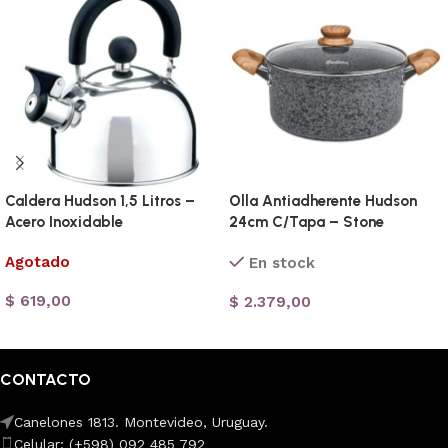
Caldera Hudson 1,5 Litros –
Olla Antiadherente Hudson
Acero Inoxidable
24cm C/Tapa – Stone
Agotado
En stock
$
619,00
$
2.379,00
Leer más
Añadir al carrito
CONTACTO
Canelones 1813. Montevideo, Uruguay.
Celular: (+598) 092 485 792