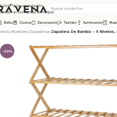
Saltar a la navegación
Saltar al contenido principal
Baño
Cocina
Decoración
Textiles
Iluminación
Mue
Inicio
/
Muebles
/
Zapateras
/
Zapatera De Bambú – 5 Niveles, 
-40%