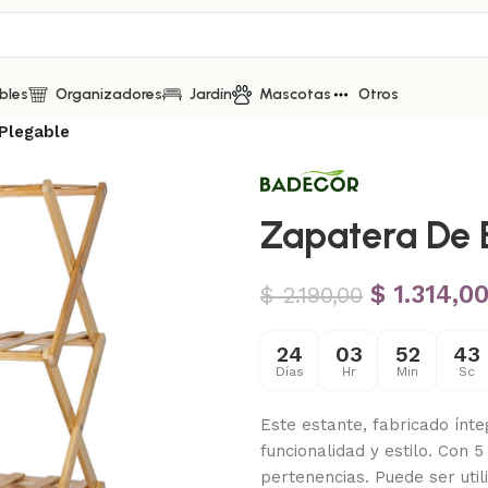
bles
Organizadores
Jardín
Mascotas
Otros
Plegable
Zapatera De 
$
1.314,0
$
2.190,00
24
03
52
42
Días
Hr
Min
Sc
Este estante, fabricado ín
funcionalidad y estilo. Con
pertenencias. Puede ser uti