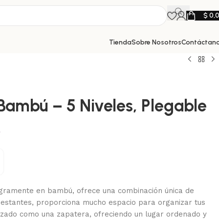
$
0,
Tienda
Sobre Nosotros
Contáctan
Bambú – 5 Niveles, Plegable
0
tegramente en bambú, ofrece una combinación única de
 5 estantes, proporciona mucho espacio para organizar tus
lizado como una zapatera, ofreciendo un lugar ordenado y