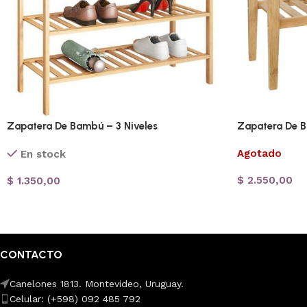
Zapatera De Bambú – 3 Niveles
Zapatera De 
Agotado
En stock
$
2.550,00
$
1.350,00
CONTACTO
Canelones 1813. Montevideo, Uruguay.
Celular: (+598) 092 485 792