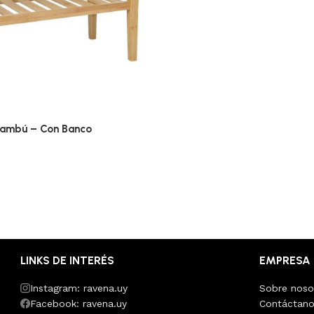
Bambú – Con Banco
LINKS DE INTERÉS
EMPRESA
Instagram: ravena.uy
Sobre noso
Facebook: ravena.uy
Contáctan