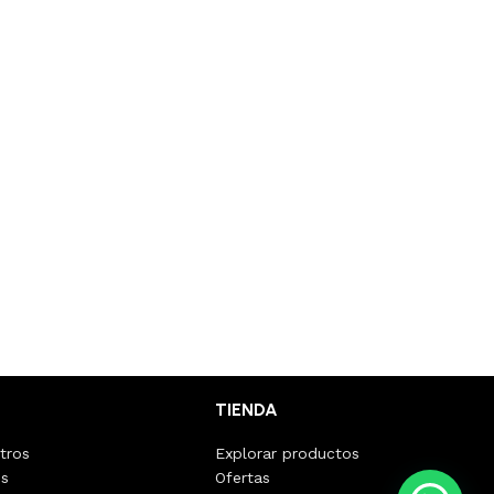
TIENDA
tros
Explorar productos
os
Ofertas