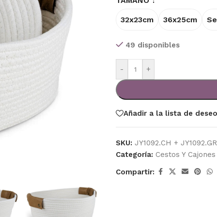
TAMAÑO
32x23cm
36x25cm
Se
49 disponibles
-
+
Añadir a la lista de dese
SKU:
JY1092.CH + JY1092.GR
Categoría:
Cestos Y Cajones
Compartir: