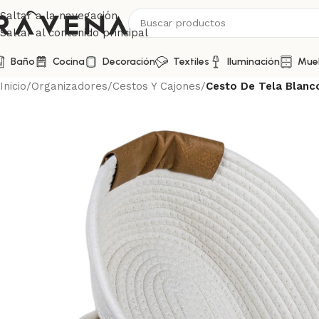
Saltar a la navegación
Saltar al contenido principal
Baño
Cocina
Decoración
Textiles
Iluminación
Mue
Inicio
/
Organizadores
/
Cestos Y Cajones
/
Cesto De Tela Blanc