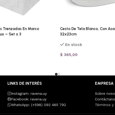
as Trenzadas En Marco
Cesto De Tela Blanco, Con Asa
ux – Set x 3
32x23cm
En stock
$
365,00
LINKS DE INTERÉS
EMPRESA
Instagram: ravena.uy
Sobre noso
Facebook: ravena.uy
Contáctan
WhatsApp: (+598) 092 485 792
Términos y