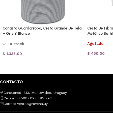
Canasto Guardarropa, Cesto Grande De Tela
Cesto De Fibr
– Gris Y Blanco
Metálico Bathl
Agotado
En stock
$
450,00
$
1.335,00
CONTACTO
Canelones 1813. Montevideo, Uruguay.
Celular: (+598) 092 485 792
Correo: ventas@ravena.uy