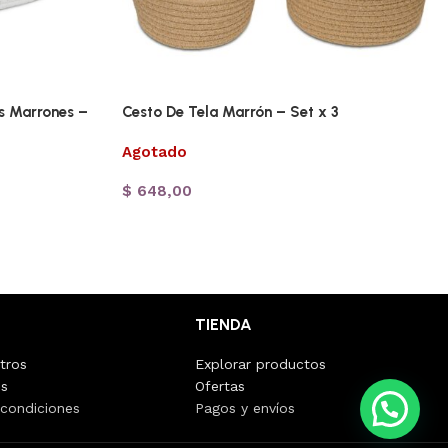
s Marrones –
Cesto De Tela Marrón – Set x 3
Agotado
$
648,00
TIENDA
tros
Explorar productos
os
Ofertas
💭 ¿Necesitas ayuda?
 condiciones
Pagos y envíos