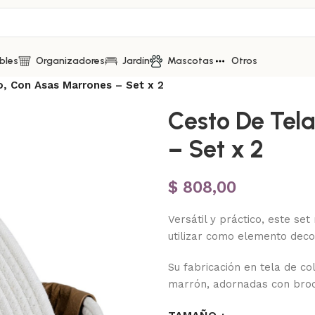
bles
Organizadores
Jardín
Mascotas
Otros
o, Con Asas Marrones – Set x 2
Cesto De Tel
– Set x 2
$
808,00
Versátil y práctico, este se
utilizar como elemento decor
Su fabricación en tela de co
marrón, adornadas con broch