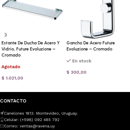
Estante De Ducha De Acero Y
Gancho De Acero Future
Vidrio, Future Evoluzione –
Evoluzione – Cromado
Cromado
En stock
Agotado
$
300,00
$
1.021,00
Añadir al carrito
Leer más
CONTACTO
Canelones 1813. Montevideo, Uruguay.
Celular: (+598) 092 485 792
Correo: ventas@ravena.uy