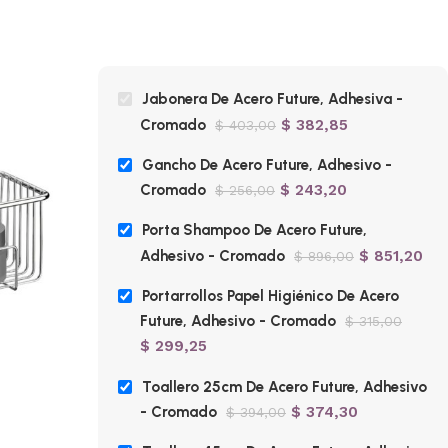
Jabonera De Acero Future, Adhesiva -
Cromado
$
382,85
$
403,00
Gancho De Acero Future, Adhesivo -
Cromado
$
243,20
$
256,00
Porta Shampoo De Acero Future,
Adhesivo - Cromado
$
851,20
$
896,00
Portarrollos Papel Higiénico De Acero
Future, Adhesivo - Cromado
$
315,00
$
299,25
-5%
-5%
Toallero 25cm De Acero Future, Adhesivo
- Cromado
$
374,30
$
394,00
Portarrollos Papel Higiénico De Acero
Toall
Future, Adhesivo – Cromado
– Cr