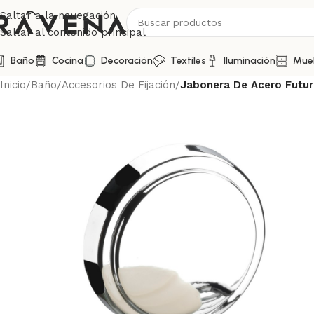
Saltar a la navegación
Saltar al contenido principal
Baño
Cocina
Decoración
Textiles
Iluminación
Mue
Inicio
/
Baño
/
Accesorios De Fijación
/
Jabonera De Acero Futur