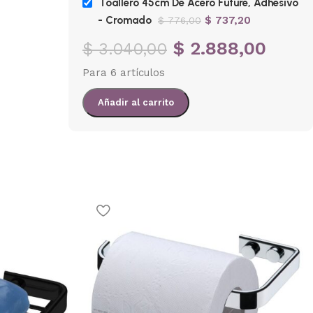
Toallero 45cm De Acero Future, Adhesivo
- Cromado
$
737,20
$
776,00
En stock
En
$
2.888,00
$
3.040,00
$
299,25
$
315,00
$
394,
Para 6 artículos
Añadir al carrito