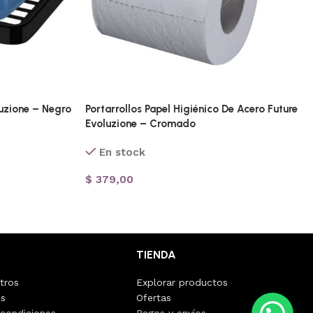
uzione – Negro
Portarrollos Papel Higiénico De Acero Future
Evoluzione – Cromado
En stock
$
379,00
TIENDA
tros
Explorar productos
os
Ofertas