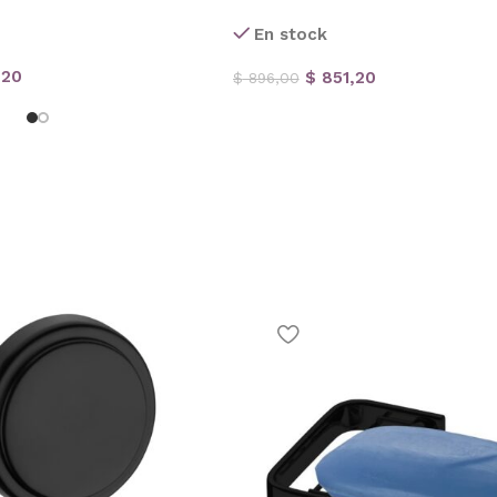
En stock
,20
$
851,20
$
896,00