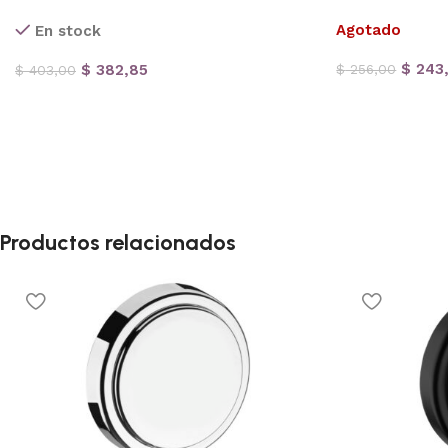
Agotado
En stock
$
243
$
382,85
$
256,00
$
403,00
Productos relacionados