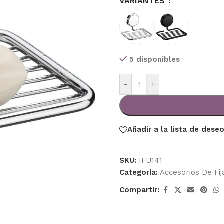
VARIANTES
5 disponibles
-
+
Añadir a la lista de dese
SKU:
IFU141
Categoría:
Accesorios De Fij
Compartir: