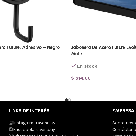
ro Future, Adhesivo – Negro
Jabonera De Acero Future Evol
Mate
En stock
$
514,00
LINKS DE INTERÉS
EMPRESA
Instagram: ravena.uy
Sobre noso
Facebook: ravena.uy
Contáctan