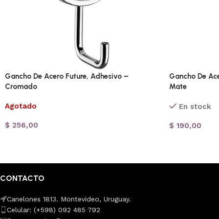
Gancho De Acero Future, Adhesivo –
Gancho De Ace
Cromado
Mate
Agotado
En stock
$
256,00
$
190,00
CONTACTO
Canelones 1813. Montevideo, Uruguay.
Celular: (+598) 092 485 792