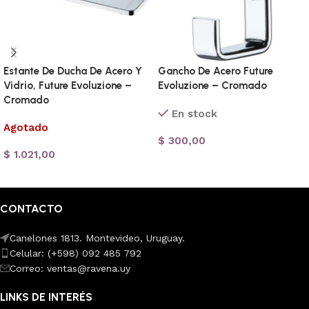
Estante De Ducha De Acero Y
Gancho De Acero Future
Vidrio, Future Evoluzione –
Evoluzione – Cromado
Cromado
En stock
Agotado
$
300,00
$
1.021,00
Añadir al carrito
Leer más
CONTACTO
Canelones 1813. Montevideo, Uruguay.
Celular: (+598) 092 485 792
Correo: ventas@ravena.uy
LINKS DE INTERÉS