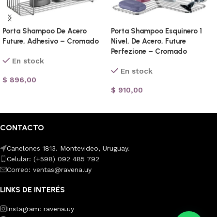
Porta Shampoo De Acero
Porta Shampoo Esquinero 1
Future, Adhesivo – Cromado
Nivel, De Acero, Future
Perfezione – Cromado
En stock
En stock
$
896,00
$
910,00
Añadir al carrito
Añadir al carrito
CONTACTO
Canelones 1813. Montevideo, Uruguay.
Celular: (+598) 092 485 792
Correo: ventas@ravena.uy
LINKS DE INTERÉS
Instagram: ravena.uy