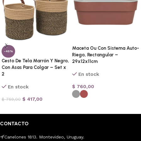
Maceta Ou Con Sistema Auto-
-45%
Riego, Rectangular –
Cesto De Tela Marrón Y Negro,
29x12x11cm
Con Asas Para Colgar – Set x
2
En stock
$
760,00
En stock
$
417,00
$
759,00
Seleccionar opciones
Añadir al carrito
CONTACTO
Canelones 1813. Montevideo, Uruguay.