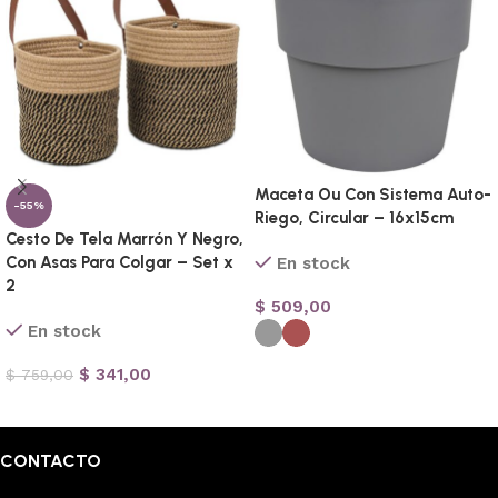
Maceta Ou Con Sistema Auto-
-55%
Riego, Circular – 16x15cm
Cesto De Tela Marrón Y Negro,
Con Asas Para Colgar – Set x
En stock
2
$
509,00
En stock
Seleccionar opciones
$
341,00
$
759,00
Añadir al carrito
CONTACTO