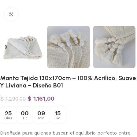
Haga clic para ampliar
Manta Tejida 130x170cm – 100% Acrílico, Suave
Y Liviana – Diseño B01
$
1.161,00
$
1.290,00
25
00
09
14
Días
Hr
Min
Sc
Diseñada para quienes buscan el equilibrio perfecto entre