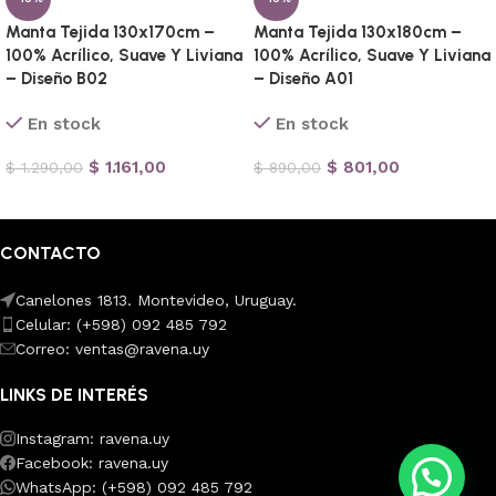
Manta Tejida 130x170cm –
Manta Tejida 130x180cm –
100% Acrílico, Suave Y Liviana
100% Acrílico, Suave Y Liviana
– Diseño B02
– Diseño A01
En stock
En stock
$
1.161,00
$
801,00
$
1.290,00
$
890,00
Añadir al carrito
Añadir al carrito
CONTACTO
Canelones 1813. Montevideo, Uruguay.
Celular: (+598) 092 485 792
Correo: ventas@ravena.uy
LINKS DE INTERÉS
Instagram: ravena.uy
Facebook: ravena.uy
💭 ¿Necesitas ayuda?
WhatsApp: (+598) 092 485 792