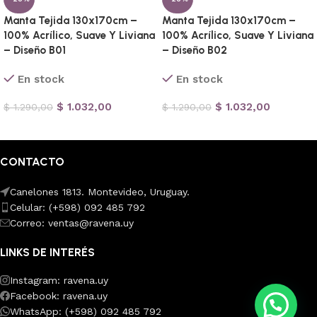
Manta Tejida 130x170cm –
Manta Tejida 130x170cm –
100% Acrílico, Suave Y Liviana
100% Acrílico, Suave Y Liviana
– Diseño B01
– Diseño B02
En stock
En stock
$
1.032,00
$
1.032,00
$
1.290,00
$
1.290,00
Añadir al carrito
Añadir al carrito
CONTACTO
Canelones 1813. Montevideo, Uruguay.
Celular: (+598) 092 485 792
Correo: ventas@ravena.uy
LINKS DE INTERÉS
Instagram: ravena.uy
Facebook: ravena.uy
💭 ¿Necesitas ayuda?
WhatsApp: (+598) 092 485 792