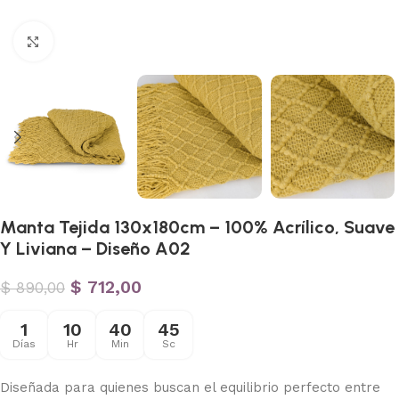
Haga clic para ampliar
Manta Tejida 130x180cm – 100% Acrílico, Suave
Y Liviana – Diseño A02
$
712,00
$
890,00
1
10
40
44
Días
Hr
Min
Sc
Diseñada para quienes buscan el equilibrio perfecto entre