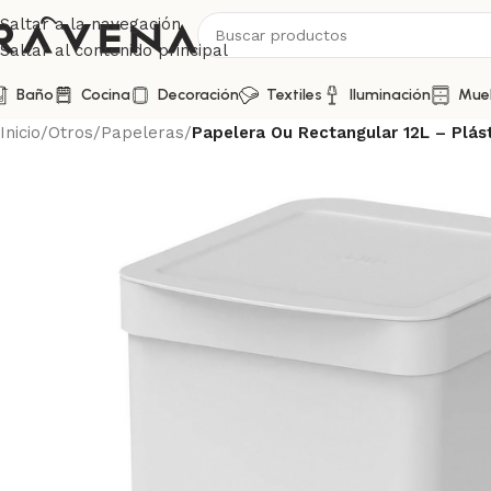
Saltar a la navegación
Saltar al contenido principal
Baño
Cocina
Decoración
Textiles
Iluminación
Mue
Inicio
/
Otros
/
Papeleras
/
Papelera Ou Rectangular 12L – Plás