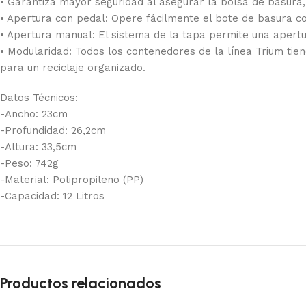
• Garantiza mayor seguridad al asegurar la bolsa de basura, 
• Apertura con pedal: Opere fácilmente el bote de basura con
• Apertura manual: El sistema de la tapa permite una apertur
• Modularidad: Todos los contenedores de la línea Trium tie
para un reciclaje organizado.
Datos Técnicos:
-Ancho: 23cm
-Profundidad: 26,2cm
-Altura: 33,5cm
-Peso: 742g
-Material: Polipropileno (PP)
-Capacidad: 12 Litros
Productos relacionados