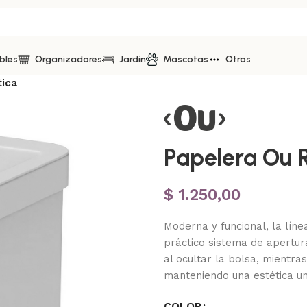
bles
Organizadores
Jardín
Mascotas
Otros
tica
Papelera Ou R
$
1.250,00
Moderna y funcional, la lín
práctico sistema de apertura
al ocultar la bolsa, mientr
manteniendo una estética un
COLOR