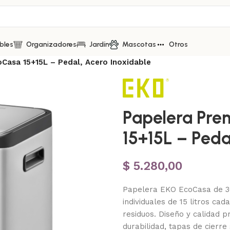
bles
Organizadores
Jardín
Mascotas
Otros
Casa 15+15L – Pedal, Acero Inoxidable
Papelera Pre
15+15L – Peda
$
5.280,00
Papelera EKO EcoCasa de 30
individuales de 15 litros cad
residuos. Diseño y calidad p
durabilidad, tapas de cierre