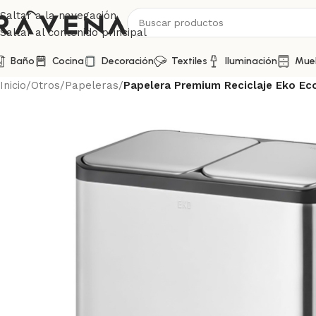
Saltar a la navegación
Saltar al contenido principal
Baño
Cocina
Decoración
Textiles
Iluminación
Mue
Inicio
/
Otros
/
Papeleras
/
Papelera Premium Reciclaje Eko Eco