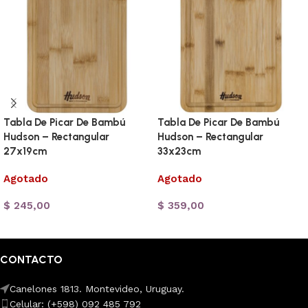
Tabla De Picar De Bambú
Tabla De Picar De Bambú
Hudson – Rectangular
Hudson – Rectangular
27x19cm
33x23cm
Agotado
Agotado
$
245,00
$
359,00
Leer más
Leer más
CONTACTO
Canelones 1813. Montevideo, Uruguay.
Celular: (+598) 092 485 792