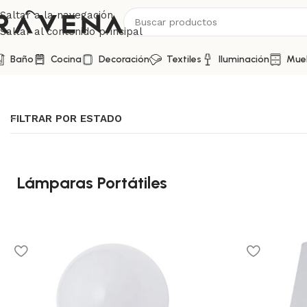
Saltar a la navegación
Saltar al contenido principal
Baño
Cocina
Decoración
Textiles
Iluminación
Mue
Inicio
/
Iluminación
/
Lámparas Portátiles
FILTRAR POR ESTADO
Lámparas Portátiles