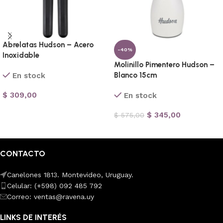
Abrelatas Hudson – Acero
-40%
Inoxidable
Molinillo Pimentero Hudson –
Blanco 15cm
En stock
$
309,00
En stock
Añadir al carrito
$
345,00
$
575,00
Añadir al carrito
CONTACTO
Canelones 1813. Montevideo, Uruguay.
Celular: (+598) 092 485 792
Correo: ventas@ravena.uy
LINKS DE INTERÉS