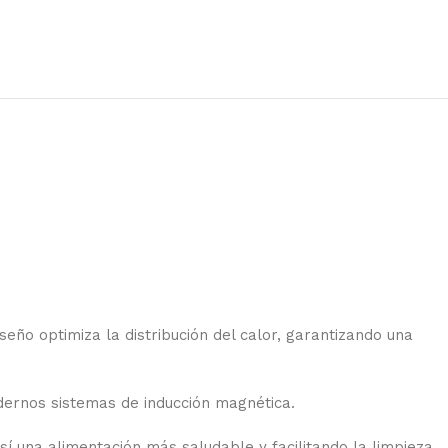
eño optimiza la distribución del calor, garantizando una
odernos sistemas de inducción magnética.
í una alimentación más saludable y facilitando la limpieza.