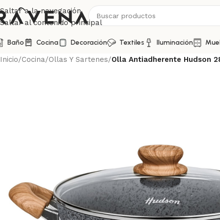
Saltar a la navegación
Saltar al contenido principal
Baño
Cocina
Decoración
Textiles
Iluminación
Mue
Inicio
/
Cocina
/
Ollas Y Sartenes
/
Olla Antiadherente Hudson 