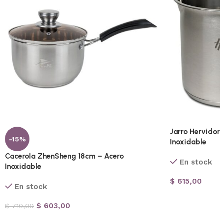
Jarro Hervido
-15%
Inoxidable
Cacerola ZhenSheng 18cm – Acero
En stock
Inoxidable
$
615,00
En stock
$
603,00
$
710,00