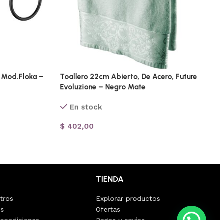
o Mod.Floka –
Toallero 22cm Abierto, De Acero, Future
Evoluzione – Negro Mate
En stock
$
402,00
TIENDA
tros
Explorar productos
os
Ofertas