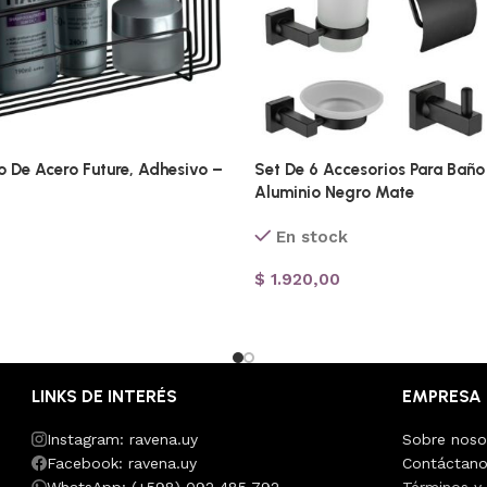
 De Acero Future, Adhesivo –
Set De 6 Accesorios Para Bañ
Aluminio Negro Mate
En stock
$
1.920,00
LINKS DE INTERÉS
EMPRESA
Instagram: ravena.uy
Sobre noso
Facebook: ravena.uy
Contáctan