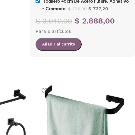
Toallero 45cm De Acero Future, Adhesivo
- Cromado
$
737,20
$
776,00
En stock
En
$
2.888,00
$
3.040,00
$
851,20
$
896,00
$
394,
Para 6 artículos
Añadir al carrito