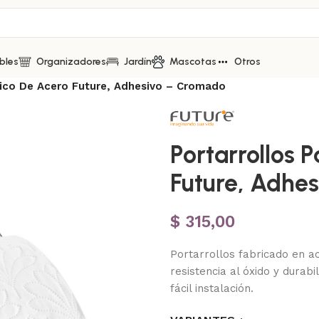
bles
Organizadores
Jardín
Mascotas
Otros
nico De Acero Future, Adhesivo – Cromado
Portarrollos 
Future, Adhe
$
315,00
Portarrollos fabricado en a
resistencia al óxido y dura
fácil instalación.