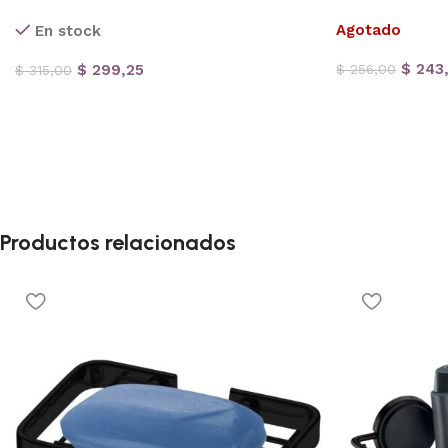
Agotado
En stock
$
243
$
299,25
$
256,00
$
315,00
Productos relacionados