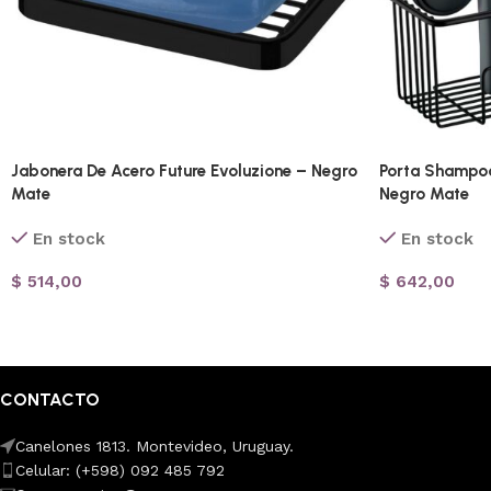
Jabonera De Acero Future Evoluzione – Negro
Porta Shampoo
Mate
Negro Mate
En stock
En stock
$
514,00
$
642,00
CONTACTO
Canelones 1813. Montevideo, Uruguay.
Celular: (+598) 092 485 792