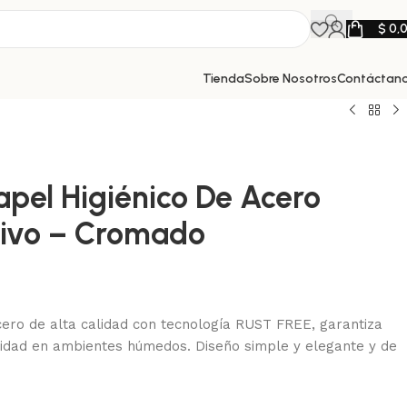
$
0,
Tienda
Sobre Nosotros
Contáctan
Papel Higiénico De Acero
sivo – Cromado
cero de alta calidad con tecnología RUST FREE, garantiza
bilidad en ambientes húmedos. Diseño simple y elegante y de