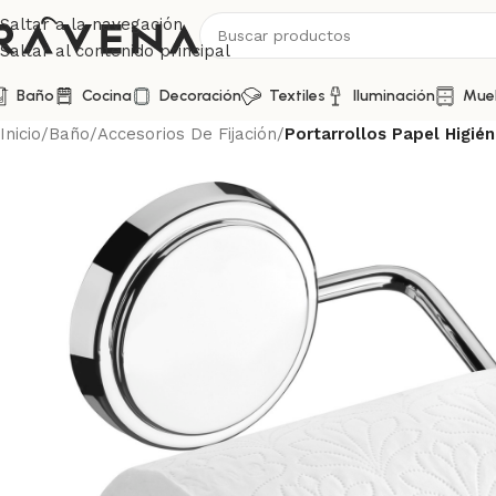
Saltar a la navegación
Saltar al contenido principal
Baño
Cocina
Decoración
Textiles
Iluminación
Mue
Inicio
/
Baño
/
Accesorios De Fijación
/
Portarrollos Papel Higié