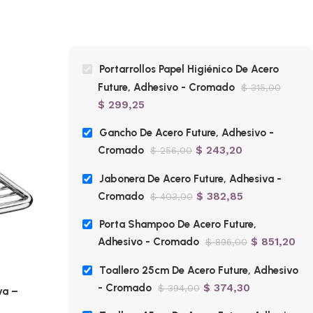
Portarrollos Papel Higiénico De Acero
Future, Adhesivo - Cromado
$
315,00
$
299,25
Gancho De Acero Future, Adhesivo -
Cromado
$
243,20
$
256,00
Jabonera De Acero Future, Adhesiva -
Cromado
$
382,85
$
403,00
Porta Shampoo De Acero Future,
Adhesivo - Cromado
$
851,20
$
896,00
-5%
-5%
Toallero 25cm De Acero Future, Adhesivo
- Cromado
$
374,30
$
394,00
va –
Porta Shampoo De Acero Future,
Toall
Adhesivo – Cromado
– Cr