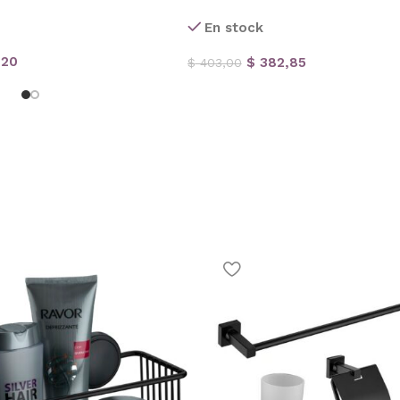
En stock
,20
$
382,85
$
403,00