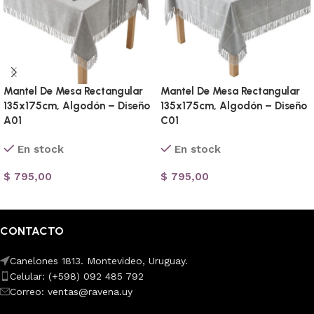
Mantel De Mesa Rectangular
Mantel De Mesa Rectangular
135x175cm, Algodón – Diseño
135x175cm, Algodón – Diseño
A01
C01
En stock
En stock
$
795,00
$
795,00
Añadir al carrito
Añadir al carrito
CONTACTO
Canelones 1813. Montevideo, Uruguay.
Celular: (+598) 092 485 792
Correo: ventas@ravena.uy