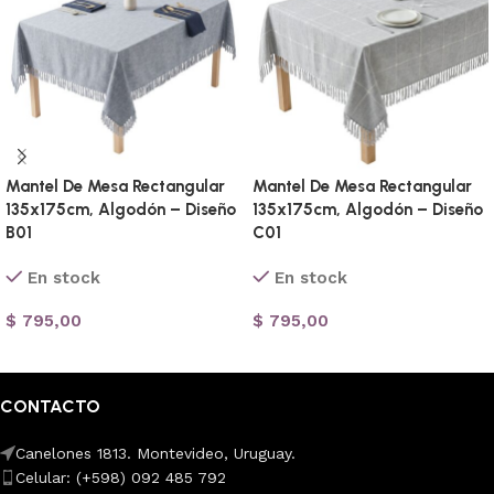
Mantel De Mesa Rectangular
Mantel De Mesa Rectangular
135x175cm, Algodón – Diseño
135x175cm, Algodón – Diseño
B01
C01
En stock
En stock
$
795,00
$
795,00
Añadir al carrito
Añadir al carrito
CONTACTO
Canelones 1813. Montevideo, Uruguay.
Celular: (+598) 092 485 792