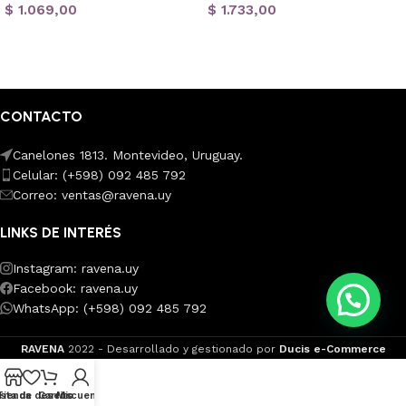
$
1.069,00
$
1.733,00
Añadir al carrito
Añadir al carrito
CONTACTO
Canelones 1813. Montevideo, Uruguay.
Celular: (+598) 092 485 792
Correo: ventas@ravena.uy
LINKS DE INTERÉS
Instagram: ravena.uy
Facebook: ravena.uy
WhatsApp: (+598) 092 485 792
RAVENA
2022 - Desarrollado y gestionado por
Ducis e-Commerce
ista de deseos
Tienda
Carrito
Mi cuenta