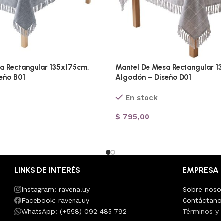
a Rectangular 135x175cm,
Mantel De Mesa Rectangular 
eño B01
Algodón – Diseño D01
En stock
$
795,00
LINKS DE INTERÉS
EMPRESA
Instagram: ravena.uy
Sobre noso
Facebook: ravena.uy
Contáctan
WhatsApp: (+598) 092 485 792
Términos y