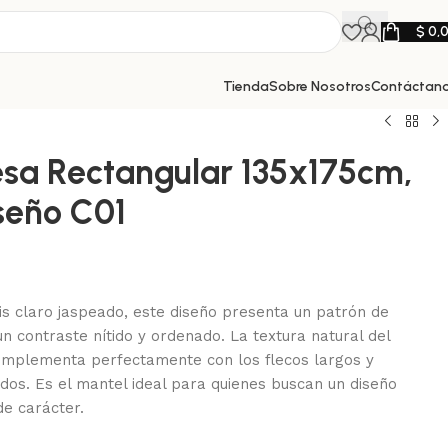
$
0,
Tienda
Sobre Nosotros
Contáctan
sa Rectangular 135x175cm,
seño C01
s claro jaspeado, este diseño presenta un patrón de
n contraste nítido y ordenado. La textura natural del
omplementa perfectamente con los flecos largos y
ados. Es el mantel ideal para quienes buscan un diseño
de carácter.