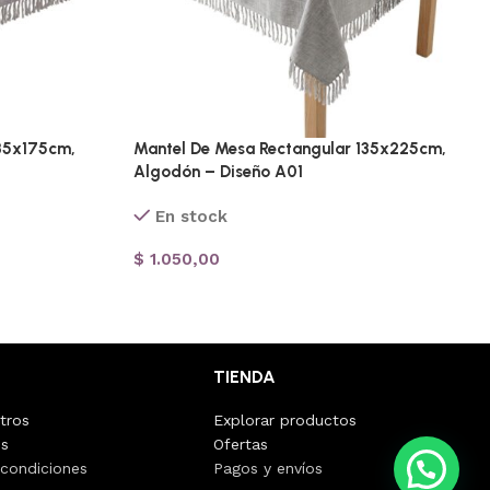
135x175cm,
Mantel De Mesa Rectangular 135x225cm,
Algodón – Diseño A01
En stock
$
1.050,00
TIENDA
tros
Explorar productos
os
Ofertas
💭 ¿Necesitas ayuda?
 condiciones
Pagos y envíos