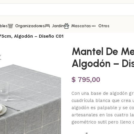
bles
Organizadores
Jardín
Mascotas
Otros
75cm, Algodón – Diseño C01
Mantel De Me
Algodón – Di
$
795,00
Con una base de algodón gri
cuadrícula blanca que crea u
algodón es palpable y se c
artesanales en los cuatro l
geométrico sutil pero lleno 