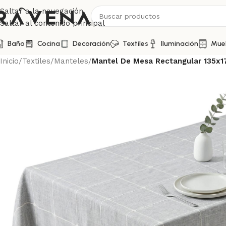
Saltar a la navegación
Saltar al contenido principal
Baño
Cocina
Decoración
Textiles
Iluminación
Mue
Inicio
/
Textiles
/
Manteles
/
Mantel De Mesa Rectangular 135x1