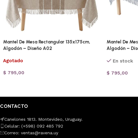
Mantel De Mesa Rectangular 135x175cm,
Mantel De Mes
Algodón – Diseño A02
Algodón – Dis
Agotado
En stock
$
795,00
$
795,00
CONTACTO
Canelones 1813. Montevideo, Uruguay.
Celular: (+598) 092 485 792
Correo: ventas@ravena.uy