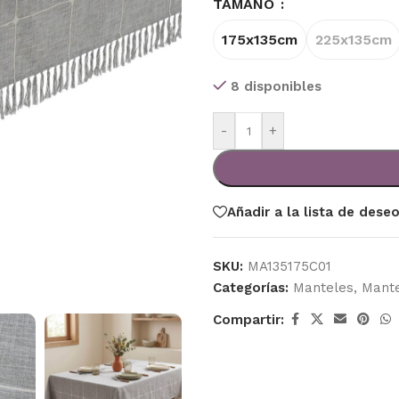
TAMAÑO
175x135cm
225x135cm
8 disponibles
-
+
Añadir a la lista de dese
SKU:
MA135175C01
Categorías:
Manteles
,
Mant
Compartir: