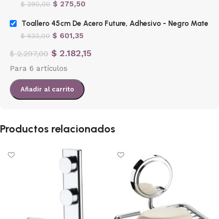
$
275,50
$
290,00
Toallero 45cm De Acero Future, Adhesivo - Negro Mate
$
601,35
$
633,00
$
2.182,15
$
2.297,00
Para 6 artículos
Añadir al carrito
Productos relacionados