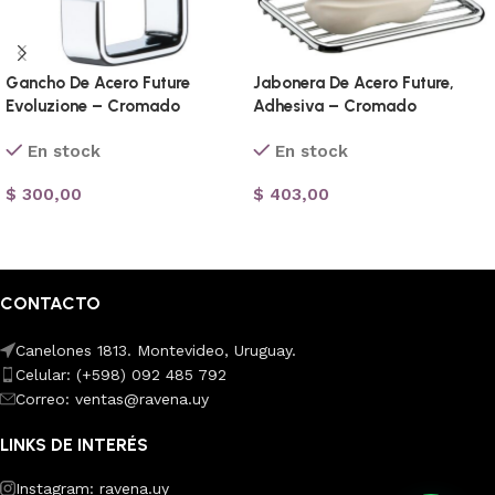
Gancho De Acero Future
Jabonera De Acero Future,
Evoluzione – Cromado
Adhesiva – Cromado
En stock
En stock
$
300,00
$
403,00
Añadir al carrito
Añadir al carrito
CONTACTO
Canelones 1813. Montevideo, Uruguay.
Celular: (+598) 092 485 792
Correo: ventas@ravena.uy
LINKS DE INTERÉS
Instagram: ravena.uy