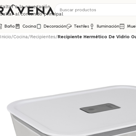
Saltar a la navegación
Saltar al contenido principal
Baño
Cocina
Decoración
Textiles
Iluminación
Mue
Inicio
/
Cocina
/
Recipientes
/
Recipiente Hermético De Vidrio O