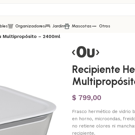
bles
Organizadores
Jardín
Mascotas
Otros
u Multipropósito – 2400ml
Recipiente He
Multipropósi
$
799,00
Frasco hermético de vidrio b
en horno, microondas, freido
no retiene olores ni manchas
recipiente.