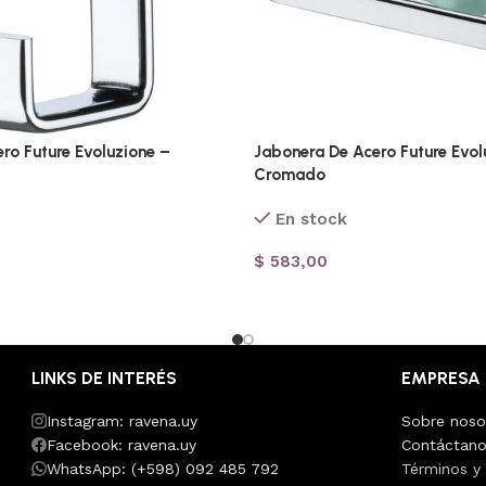
ro Future Evoluzione –
Jabonera De Acero Future Evol
Cromado
En stock
$
583,00
LINKS DE INTERÉS
EMPRESA
Instagram: ravena.uy
Sobre noso
Facebook: ravena.uy
Contáctan
WhatsApp: (+598) 092 485 792
Términos y