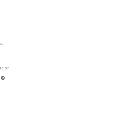
os
ación