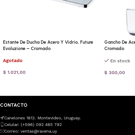
Estante De Ducha De Acero Y Vidrio, Future
Gancho De Ace
Evoluzione – Cromado
Cromado
Agotado
En stock
$
1.021,00
$
300,00
CONTACTO
Canelones 1813. Montevideo, Uruguay.
Celular: (+598) 092 485 792
Correo: ventas@ravena.uy