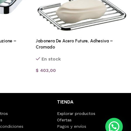
uzione –
Jabonera De Acero Future, Adhesiva –
Cromado
En stock
$
403,00
TIENDA
tros
Explorar productos
os
Ofertas
💭 ¿Necesitas ayuda?
 condiciones
Pagos y envíos