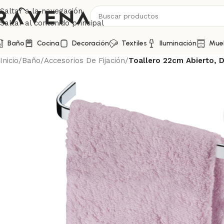
Saltar a la navegación
Saltar al contenido principal
Baño
Cocina
Decoración
Textiles
Iluminación
Mue
Inicio
/
Baño
/
Accesorios De Fijación
/
Toallero 22cm Abierto, 