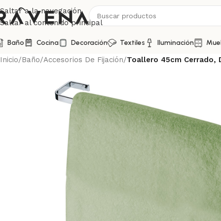
Saltar a la navegación
Saltar al contenido principal
Baño
Cocina
Decoración
Textiles
Iluminación
Mue
Inicio
/
Baño
/
Accesorios De Fijación
/
Toallero 45cm Cerrado, 