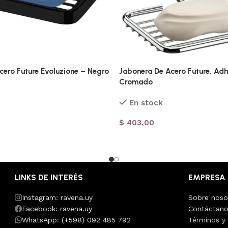
cero Future Evoluzione – Negro
Jabonera De Acero Future, Adh
Cromado
En stock
$
403,00
LINKS DE INTERÉS
EMPRESA
Instagram: ravena.uy
Sobre noso
Facebook: ravena.uy
Contáctan
WhatsApp: (+598) 092 485 792
Términos y