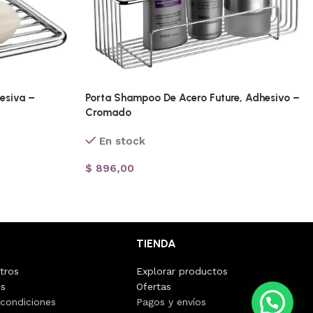
esiva –
Porta Shampoo De Acero Future, Adhesivo –
Cromado
En stock
$
896,00
TIENDA
tros
Explorar productos
os
Ofertas
💭 ¿Necesitas ayuda?
 condiciones
Pagos y envíos