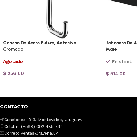
Gancho De Acero Future, Adhesivo –
Jabonera De A
Cromado
Mate
Agotado
En stock
$
256,00
$
514,00
CONTACTO
Canelones 1813. Montevideo, Uruguay.
Celular: (+598) 092 485 792
Correo: ventas@ravena.uy