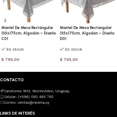
Mantel De Mesa Rectangular
Mantel De Mesa Rectangular
135x175cm, Algodón – Diseño
135x175cm, Algodón – Diseño
C01
D01
En stock
En stock
$
795,00
$
795,00
Añadir al carrito
Añadir al carrito
CONTACTO
Canelones 1813. Montevideo, Uruguay.
Celular: (+598) 092 485 792
Correo: ventas@ravena.uy
LINKS DE INTERÉS