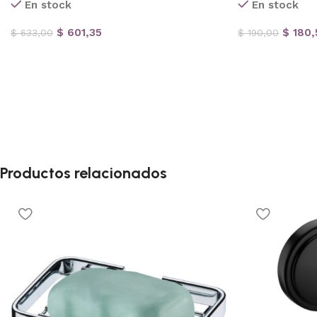
En stock
En stock
$
601,35
$
180,
$
633,00
$
190,00
Productos relacionados