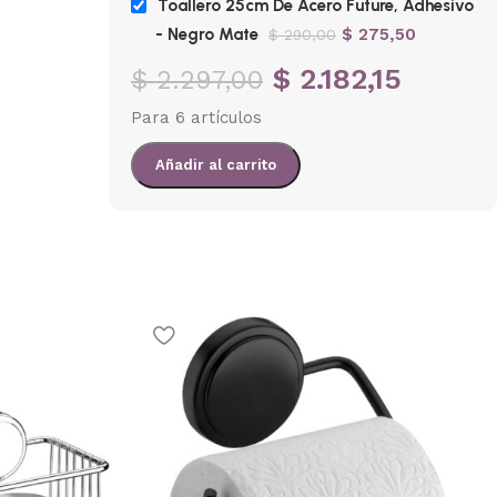
Toallero 25cm De Acero Future, Adhesivo
Agot
En stock
- Negro Mate
$
275,50
$
290,00
$
609,90
$
239,
$
642,00
$
2.182,15
$
2.297,00
Para 6 artículos
Añadir al carrito