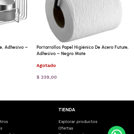
e, Adhesivo –
Portarrollos Papel Higiénico De Acero Future,
Adhesivo – Negro Mate
Agotado
$
239,00
TIENDA
tros
Explorar productos
os
Ofertas