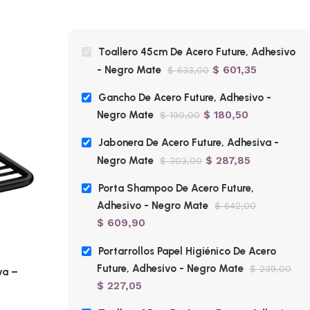
Toallero 45cm De Acero Future, Adhesivo
- Negro Mate
$
601,35
$
633,00
Gancho De Acero Future, Adhesivo -
Negro Mate
$
180,50
$
190,00
Jabonera De Acero Future, Adhesiva -
Negro Mate
$
287,85
$
303,00
Porta Shampoo De Acero Future,
Adhesivo - Negro Mate
$
642,00
$
609,90
-5%
-5%
Portarrollos Papel Higiénico De Acero
Future, Adhesivo - Negro Mate
$
239,00
va –
Porta Shampoo De Acero Future,
Portar
$
227,05
Adhesivo – Negro Mate
Futur