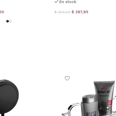
En stock
50
$
287,85
$
303,00