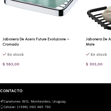
Jabonera De Acero Future Evoluzione –
Jabonera De A
Cromado
Mate
En stock
En stock
$
583,00
$
303,00
CONTACTO
Canelones 1813. Montevideo, Uruguay.
Celular: (+598) 092 485 792