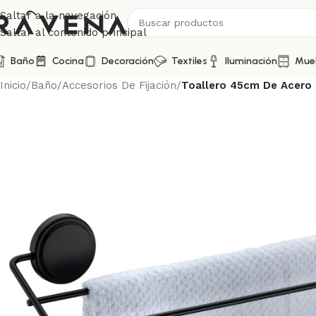
Saltar a la navegación
Saltar al contenido principal
Baño
Cocina
Decoración
Textiles
Iluminación
Mue
Inicio
/
Baño
/
Accesorios De Fijación
/
Toallero 45cm De Acero 