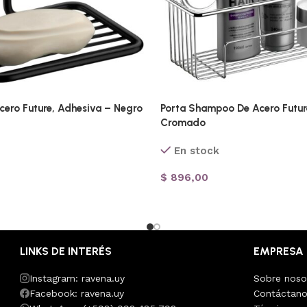
cero Future, Adhesiva – Negro
Porta Shampoo De Acero Futur
Cromado
En stock
$
896,00
LINKS DE INTERÉS
EMPRESA
Instagram: ravena.uy
Sobre noso
Facebook: ravena.uy
Contáctan