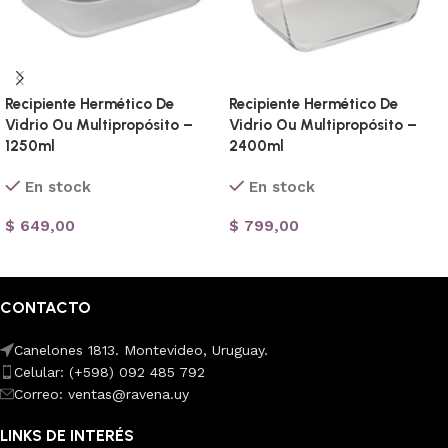
Recipiente Hermético De
Recipiente Hermético De
Vidrio Ou Multipropósito –
Vidrio Ou Multipropósito –
1250ml
2400ml
En stock
En stock
$
649,00
$
799,00
Añadir al carrito
Añadir al carrito
CONTACTO
Canelones 1813. Montevideo, Uruguay.
Celular: (+598) 092 485 792
Correo: ventas@ravena.uy
LINKS DE INTERÉS